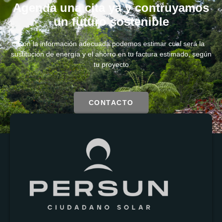
Agenda una cita ya y contruyamos
un futuro sostenible
Con la información adecuada podemos estimar cual será la
sustitución de energía y el ahorro en tu factura estimado, según
tu proyecto
CONTACTO