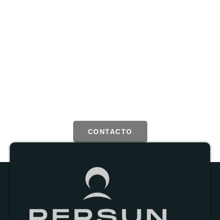
Agenda una cita ya y contruyamos
un futuro sostenible
Con la información adecuada podemos estimar cual será la
sustitución de energía y el ahorro en tu factura estimado, según
tu proyecto
CONTACTO